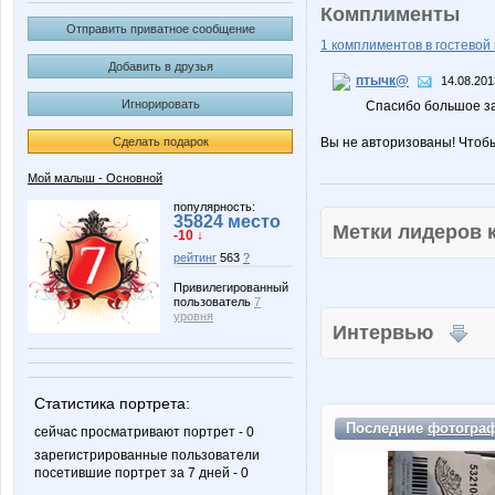
Комплименты
Отправить приватное сообщение
1 комплиментов в гостевой 
Добавить в друзья
птычк@
14.08.201
Игнорировать
Спасибо большое з
Сделать подарок
Вы не авторизованы! Чтоб
Мой малыш - Основной
популярность:
35824 место
Метки лидеров
-10 ↓
рейтинг
563
?
Привилегированный
пользователь
7
уровня
Интервью
Статистика портрета:
Последние
фотогра
сейчас просматривают портрет - 0
зарегистрированные пользователи
посетившие портрет за 7 дней - 0